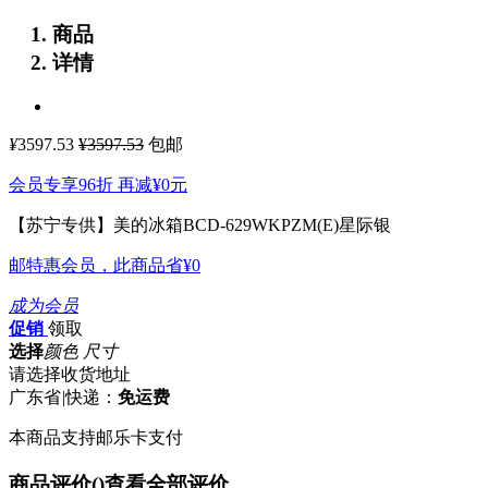
商品
详情
¥
3597.53
¥3597.53
包邮
会员专享96折 再减
¥0
元
【苏宁专供】美的冰箱BCD-629WKPZM(E)星际银
邮特惠会员，此商品省
¥0
成为会员
促销
领取
选择
颜色 尺寸
请选择收货地址
广东省
|
快递：
免运费
本商品支持邮乐卡支付
商品评价(
)
查看全部评价