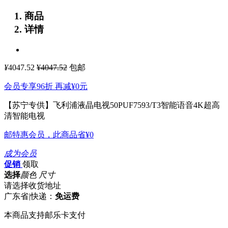
商品
详情
¥
4047.52
¥4047.52
包邮
会员专享96折 再减
¥0
元
【苏宁专供】飞利浦液晶电视50PUF7593/T3智能语音4K超高
清智能电视
邮特惠会员，此商品省
¥0
成为会员
促销
领取
选择
颜色 尺寸
请选择收货地址
广东省
|
快递：
免运费
本商品支持邮乐卡支付