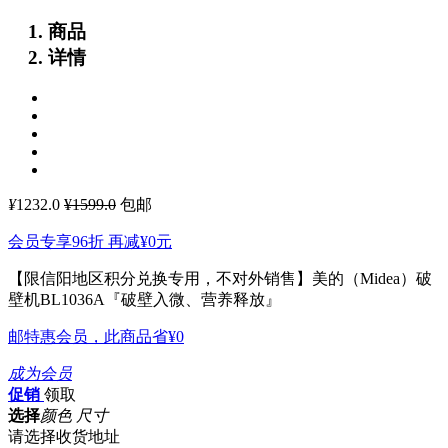
商品
详情
¥
1232.0
¥1599.0
包邮
会员专享96折 再减
¥0
元
【限信阳地区积分兑换专用，不对外销售】美的（Midea）破
壁机BL1036A『破壁入微、营养释放』
邮特惠会员，此商品省
¥0
成为会员
促销
领取
选择
颜色 尺寸
请选择收货地址