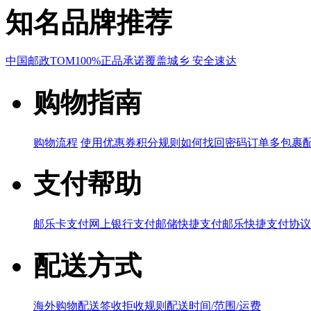
知名品牌推荐
中国邮政
TOM
100%正品承诺
覆盖城乡 安全速达
购物指南
购物流程
使用优惠券
积分规则
如何找回密码
订单多包裹
支付帮助
邮乐卡支付
网上银行支付
邮储快捷支付
邮乐快捷支付协议
配送方式
海外购物配送
签收拒收规则
配送时间/范围/运费