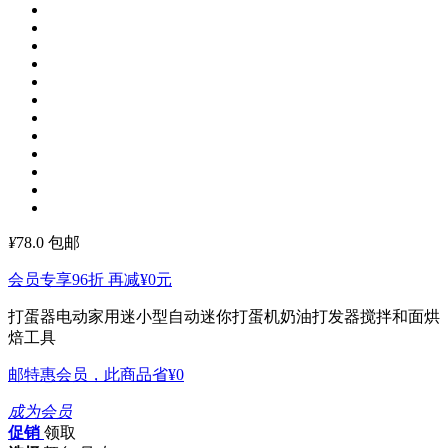
¥
78.0
包邮
会员专享96折 再减
¥0
元
打蛋器电动家用迷小型自动迷你打蛋机奶油打发器搅拌和面烘
焙工具
邮特惠会员，此商品省
¥0
成为会员
促销
领取