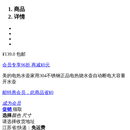
商品
详情
¥
139.0
包邮
会员专享96折 再减
¥0
元
美的电热水壶家用304不锈钢正品电热烧水壶自动断电大容量
开水壶
邮特惠会员，此商品省
¥0
成为会员
促销
领取
选择
颜色 尺寸
请选择收货地址
江苏省
|
快递：
免运费