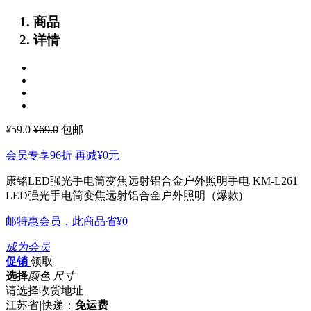
商品
详情
¥
59.0
¥69.0
包邮
会员专享96折 再减
¥0
元
康铭LED强光手电筒变焦远射铝合金户外照明手电 KM-L261
LED强光手电筒变焦远射铝合金户外照明（爆款)
邮特惠会员，此商品省
¥0
成为会员
促销
领取
选择
颜色 尺寸
请选择收货地址
江苏省
|
快递：
免运费