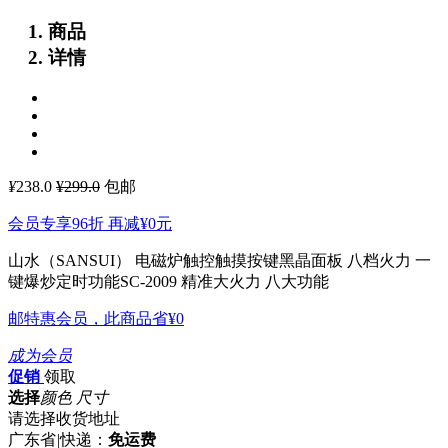
商品
详情
¥
238.0
¥299.0
包邮
会员专享96折 再减
¥0
元
山水（SANSUI） 电磁炉触控触摸按键黑晶面板 八档火力 一
键爆炒定时功能SC-2009
精准大火力 八大功能
邮特惠会员，此商品省
¥0
成为会员
促销
领取
选择
颜色 尺寸
请选择收货地址
广东省
|
快递：
免运费