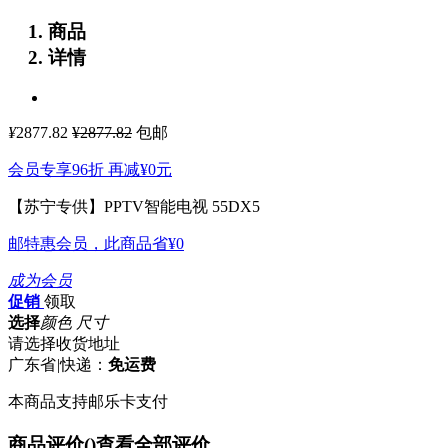
商品
详情
¥
2877.82
¥2877.82
包邮
会员专享96折 再减
¥0
元
【苏宁专供】PPTV智能电视 55DX5
邮特惠会员，此商品省
¥0
成为会员
促销
领取
选择
颜色 尺寸
请选择收货地址
广东省
|
快递：
免运费
本商品支持邮乐卡支付
商品评价(
)
查看全部评价