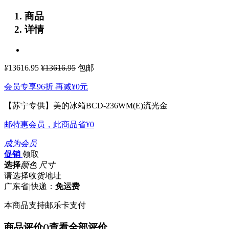
商品
详情
¥
13616.95
¥13616.95
包邮
会员专享96折 再减
¥0
元
【苏宁专供】美的冰箱BCD-236WM(E)流光金
邮特惠会员，此商品省
¥0
成为会员
促销
领取
选择
颜色 尺寸
请选择收货地址
广东省
|
快递：
免运费
本商品支持邮乐卡支付
商品评价(
)
查看全部评价