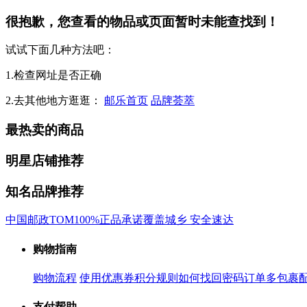
很抱歉，您查看的物品或页面暂时未能查找到！
试试下面几种方法吧：
1.检查网址是否正确
2.去其他地方逛逛：
邮乐首页
品牌荟萃
最热卖的商品
明星店铺推荐
知名品牌推荐
中国邮政
TOM
100%正品承诺
覆盖城乡 安全速达
购物指南
购物流程
使用优惠券
积分规则
如何找回密码
订单多包裹
支付帮助