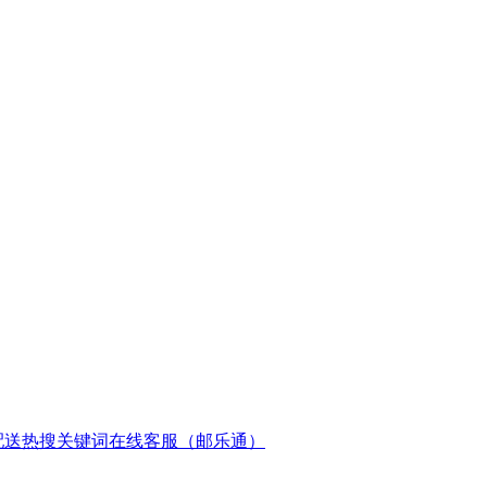
配送
热搜关键词
在线客服（邮乐通）