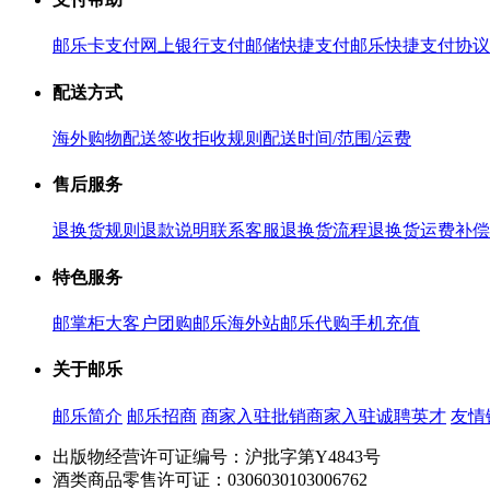
邮乐卡支付
网上银行支付
邮储快捷支付
邮乐快捷支付协议
配送方式
海外购物配送
签收拒收规则
配送时间/范围/运费
售后服务
退换货规则
退款说明
联系客服
退换货流程
退换货运费补偿
特色服务
邮掌柜
大客户团购
邮乐海外站
邮乐代购
手机充值
关于邮乐
邮乐简介
邮乐招商
商家入驻
批销商家入驻
诚聘英才
友情
出版物经营许可证编号：沪批字第Y4843号
酒类商品零售许可证：0306030103006762