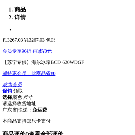
商品
详情
¥
13267.03
¥13267.03
包邮
会员专享96折 再减
¥0
元
【苏宁专供】海尔冰箱BCD-620WDGF
邮特惠会员，此商品省
¥0
成为会员
促销
领取
选择
颜色 尺寸
请选择收货地址
广东省
|
快递：
免运费
本商品支持邮乐卡支付
商品评价(
)
查看全部评价