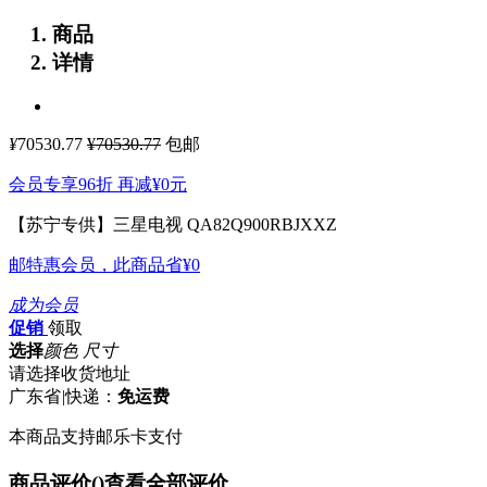
商品
详情
¥
70530.77
¥70530.77
包邮
会员专享96折 再减
¥0
元
【苏宁专供】三星电视 QA82Q900RBJXXZ
邮特惠会员，此商品省
¥0
成为会员
促销
领取
选择
颜色 尺寸
请选择收货地址
广东省
|
快递：
免运费
本商品支持邮乐卡支付
商品评价(
)
查看全部评价