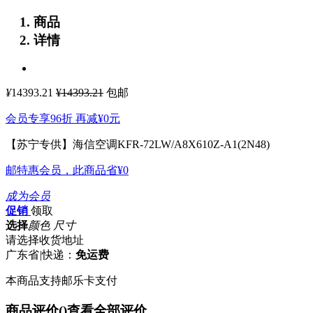
商品
详情
¥
14393.21
¥14393.21
包邮
会员专享96折 再减
¥0
元
【苏宁专供】海信空调KFR-72LW/A8X610Z-A1(2N48)
邮特惠会员，此商品省
¥0
成为会员
促销
领取
选择
颜色 尺寸
请选择收货地址
广东省
|
快递：
免运费
本商品支持邮乐卡支付
商品评价(
)
查看全部评价