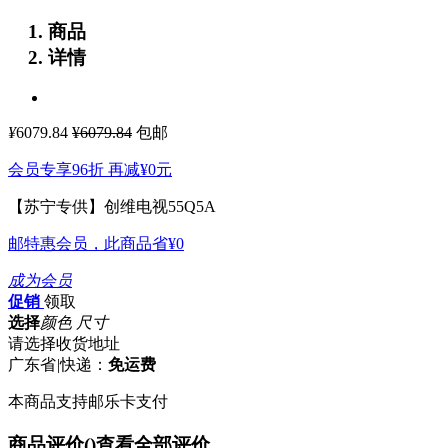
商品
详情
¥
6079.84
¥6079.84
包邮
会员专享96折 再减
¥0
元
【苏宁专供】创维电视55Q5A
邮特惠会员，此商品省
¥0
成为会员
促销
领取
选择
颜色 尺寸
请选择收货地址
广东省
|
快递：
免运费
本商品支持邮乐卡支付
商品评价(
)
查看全部评价