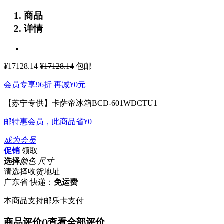
商品
详情
¥
17128.14
¥17128.14
包邮
会员专享96折 再减
¥0
元
【苏宁专供】卡萨帝冰箱BCD-601WDCTU1
邮特惠会员，此商品省
¥0
成为会员
促销
领取
选择
颜色 尺寸
请选择收货地址
广东省
|
快递：
免运费
本商品支持邮乐卡支付
商品评价(
)
查看全部评价