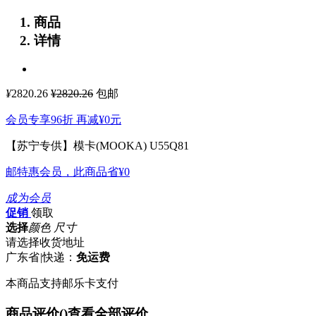
商品
详情
¥
2820.26
¥2820.26
包邮
会员专享96折 再减
¥0
元
【苏宁专供】模卡(MOOKA) U55Q81
邮特惠会员，此商品省
¥0
成为会员
促销
领取
选择
颜色 尺寸
请选择收货地址
广东省
|
快递：
免运费
本商品支持邮乐卡支付
商品评价(
)
查看全部评价