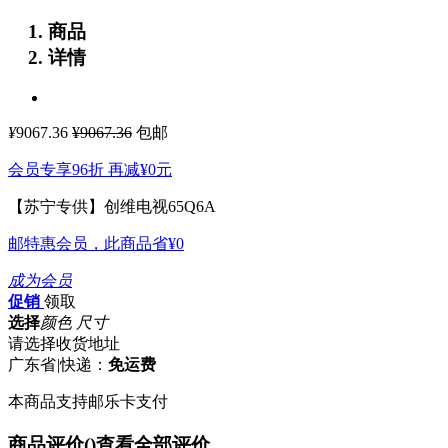
商品
详情
¥
9067.36
¥9067.36
包邮
会员专享96折 再减
¥0
元
【苏宁专供】创维电视65Q6A
邮特惠会员，此商品省
¥0
成为会员
促销
领取
选择
颜色 尺寸
请选择收货地址
广东省
|
快递：
免运费
本商品支持邮乐卡支付
商品评价(
)
查看全部评价