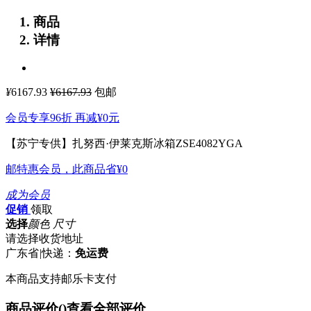
商品
详情
¥
6167.93
¥6167.93
包邮
会员专享96折 再减
¥0
元
【苏宁专供】扎努西·伊莱克斯冰箱ZSE4082YGA
邮特惠会员，此商品省
¥0
成为会员
促销
领取
选择
颜色 尺寸
请选择收货地址
广东省
|
快递：
免运费
本商品支持邮乐卡支付
商品评价(
)
查看全部评价