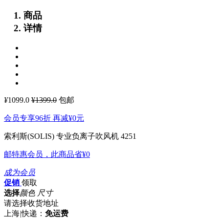
商品
详情
¥
1099.0
¥1399.0
包邮
会员专享96折 再减
¥0
元
索利斯(SOLIS) 专业负离子吹风机 4251
邮特惠会员，此商品省
¥0
成为会员
促销
领取
选择
颜色 尺寸
请选择收货地址
上海
|
快递：
免运费