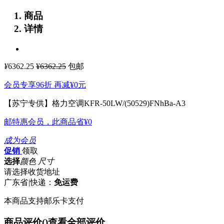
商品
详情
¥
6362.25
¥6362.25
包邮
会员专享96折 再减
¥0
元
【苏宁专供】格力空调KFR-50LW/(50529)FNhBa-A3
邮特惠会员，此商品省
¥0
成为会员
促销
领取
选择
颜色 尺寸
请选择收货地址
广东省
|
快递：
免运费
本商品支持邮乐卡支付
商品评价(
)
查看全部评价