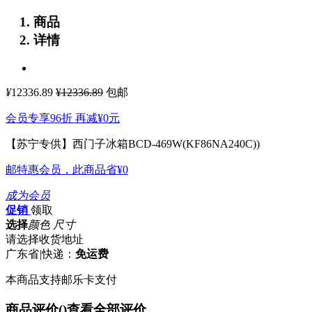
商品
详情
¥
12336.89
¥12336.89
包邮
会员专享96折 再减
¥0
元
【苏宁专供】西门子冰箱BCD-469W(KF86NA240C))
邮特惠会员，此商品省
¥0
成为会员
促销
领取
选择
颜色 尺寸
请选择收货地址
广东省
|
快递：
免运费
本商品支持邮乐卡支付
商品评价(
)
查看全部评价