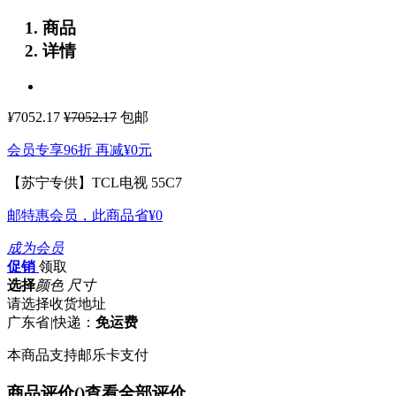
商品
详情
¥
7052.17
¥7052.17
包邮
会员专享96折 再减
¥0
元
【苏宁专供】TCL电视 55C7
邮特惠会员，此商品省
¥0
成为会员
促销
领取
选择
颜色 尺寸
请选择收货地址
广东省
|
快递：
免运费
本商品支持邮乐卡支付
商品评价(
)
查看全部评价