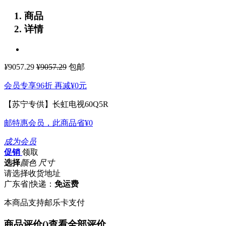
商品
详情
¥
9057.29
¥9057.29
包邮
会员专享96折 再减
¥0
元
【苏宁专供】长虹电视60Q5R
邮特惠会员，此商品省
¥0
成为会员
促销
领取
选择
颜色 尺寸
请选择收货地址
广东省
|
快递：
免运费
本商品支持邮乐卡支付
商品评价(
)
查看全部评价