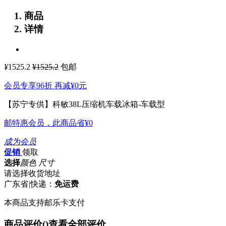
商品
详情
¥
1525.2
¥1525.2
包邮
会员专享96折 再减
¥0
元
【苏宁专供】科敏38L压缩机车载冰箱-车载型
邮特惠会员，此商品省
¥0
成为会员
促销
领取
选择
颜色 尺寸
请选择收货地址
广东省
|
快递：
免运费
本商品支持邮乐卡支付
商品评价(
)
查看全部评价