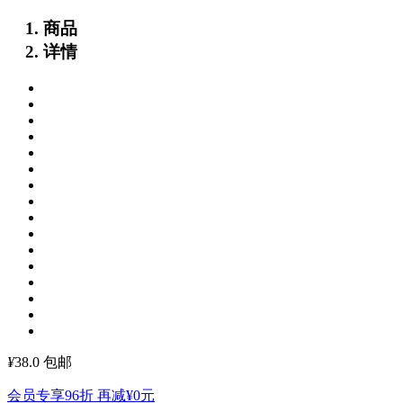
商品
详情
¥
38.0
包邮
会员专享96折 再减
¥0
元