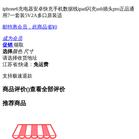
iphone6充电器安卓快充手机数据线ipad闪充usb插头pro正品通
用7一套装5V2A多口原装适
邮特惠会员，此商品省
¥0
成为会员
促销
领取
选择
颜色 尺寸
请选择收货地址
江苏省
|
快递：
免运费
支持极速退款
商品评价(
)
查看全部评价
推荐商品