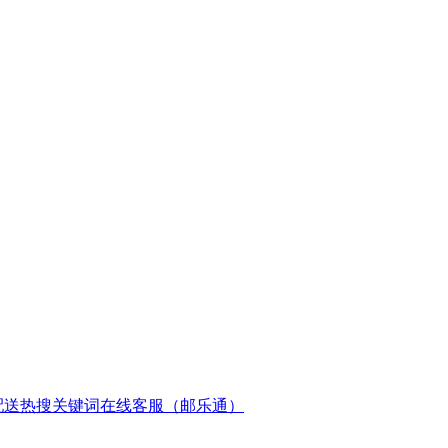
配送
热搜关键词
在线客服（邮乐通）