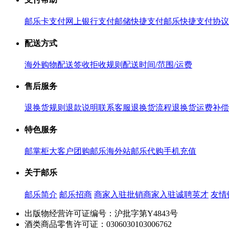
邮乐卡支付
网上银行支付
邮储快捷支付
邮乐快捷支付协议
配送方式
海外购物配送
签收拒收规则
配送时间/范围/运费
售后服务
退换货规则
退款说明
联系客服
退换货流程
退换货运费补偿
特色服务
邮掌柜
大客户团购
邮乐海外站
邮乐代购
手机充值
关于邮乐
邮乐简介
邮乐招商
商家入驻
批销商家入驻
诚聘英才
友情
出版物经营许可证编号：沪批字第Y4843号
酒类商品零售许可证：0306030103006762