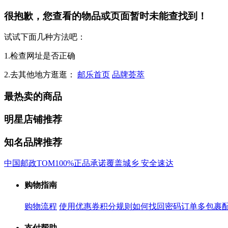
很抱歉，您查看的物品或页面暂时未能查找到！
试试下面几种方法吧：
1.检查网址是否正确
2.去其他地方逛逛：
邮乐首页
品牌荟萃
最热卖的商品
明星店铺推荐
知名品牌推荐
中国邮政
TOM
100%正品承诺
覆盖城乡 安全速达
购物指南
购物流程
使用优惠券
积分规则
如何找回密码
订单多包裹
支付帮助