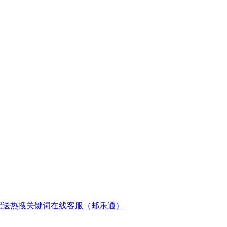
配送
热搜关键词
在线客服（邮乐通）