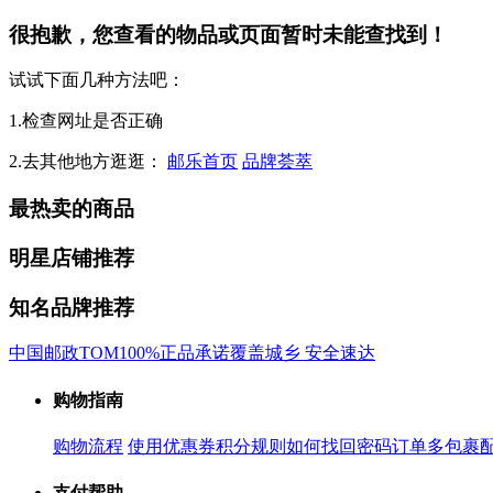
很抱歉，您查看的物品或页面暂时未能查找到！
试试下面几种方法吧：
1.检查网址是否正确
2.去其他地方逛逛：
邮乐首页
品牌荟萃
最热卖的商品
明星店铺推荐
知名品牌推荐
中国邮政
TOM
100%正品承诺
覆盖城乡 安全速达
购物指南
购物流程
使用优惠券
积分规则
如何找回密码
订单多包裹
支付帮助