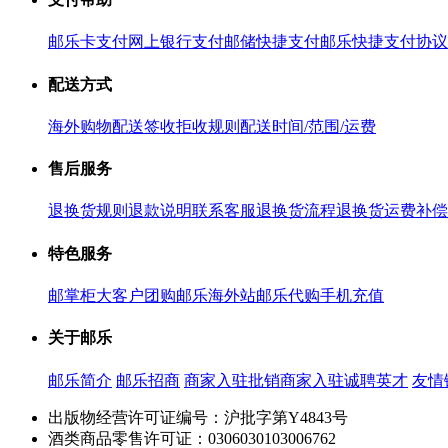
邮乐卡支付
网上银行支付
邮储快捷支付
邮乐快捷支付协议
配送方式
海外购物配送
签收拒收规则
配送时间/范围/运费
售后服务
退换货规则
退款说明
联系客服
退换货流程
退换货运费补偿
特色服务
邮掌柜
大客户团购
邮乐海外站
邮乐代购
手机充值
关于邮乐
邮乐简介
邮乐招商
商家入驻
批销商家入驻
诚聘英才
友情
出版物经营许可证编号：沪批字第Y4843号
酒类商品零售许可证：0306030103006762