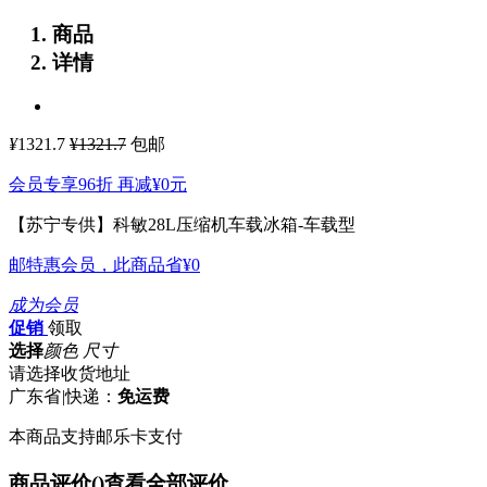
商品
详情
¥
1321.7
¥1321.7
包邮
会员专享96折 再减
¥0
元
【苏宁专供】科敏28L压缩机车载冰箱-车载型
邮特惠会员，此商品省
¥0
成为会员
促销
领取
选择
颜色 尺寸
请选择收货地址
广东省
|
快递：
免运费
本商品支持邮乐卡支付
商品评价(
)
查看全部评价