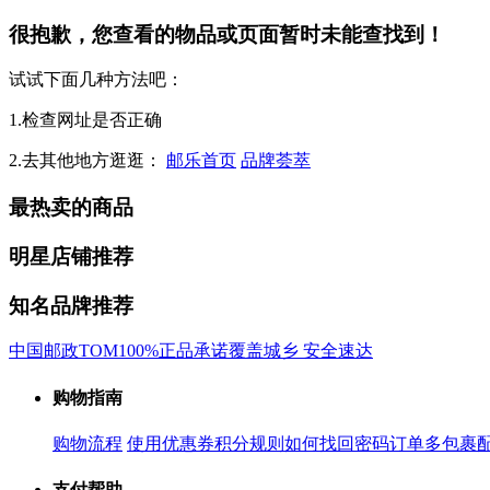
很抱歉，您查看的物品或页面暂时未能查找到！
试试下面几种方法吧：
1.检查网址是否正确
2.去其他地方逛逛：
邮乐首页
品牌荟萃
最热卖的商品
明星店铺推荐
知名品牌推荐
中国邮政
TOM
100%正品承诺
覆盖城乡 安全速达
购物指南
购物流程
使用优惠券
积分规则
如何找回密码
订单多包裹
支付帮助