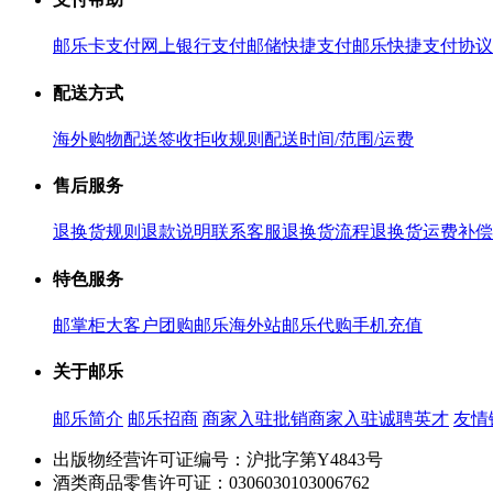
邮乐卡支付
网上银行支付
邮储快捷支付
邮乐快捷支付协议
配送方式
海外购物配送
签收拒收规则
配送时间/范围/运费
售后服务
退换货规则
退款说明
联系客服
退换货流程
退换货运费补偿
特色服务
邮掌柜
大客户团购
邮乐海外站
邮乐代购
手机充值
关于邮乐
邮乐简介
邮乐招商
商家入驻
批销商家入驻
诚聘英才
友情
出版物经营许可证编号：沪批字第Y4843号
酒类商品零售许可证：0306030103006762