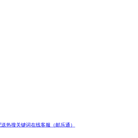
配送
热搜关键词
在线客服（邮乐通）