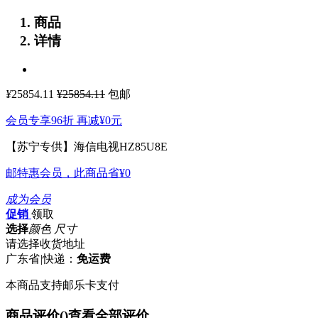
商品
详情
¥
25854.11
¥25854.11
包邮
会员专享96折 再减
¥0
元
【苏宁专供】海信电视HZ85U8E
邮特惠会员，此商品省
¥0
成为会员
促销
领取
选择
颜色 尺寸
请选择收货地址
广东省
|
快递：
免运费
本商品支持邮乐卡支付
商品评价(
)
查看全部评价