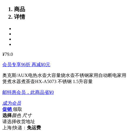
商品
详情
¥
79.0
会员专享96折 再减
¥0
元
奥克斯/AUX电热水壶大容量烧水壶不锈钢家用自动断电家用
煲煮水器煮茶壶HX-A5073
不锈钢 1.5升容量
邮特惠会员，此商品省
¥0
成为会员
促销
领取
选择
颜色 尺寸
请选择收货地址
上海
|
快递：
免运费