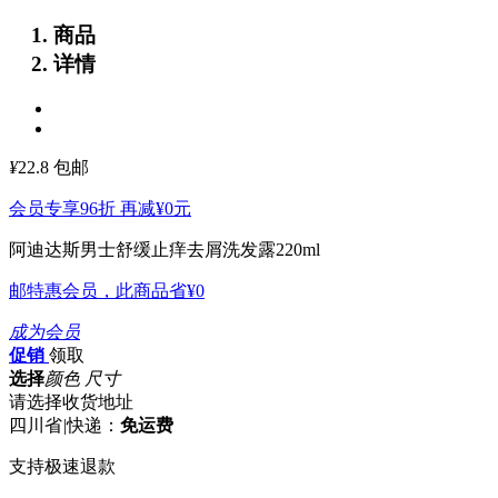
商品
详情
¥
22.8
包邮
会员专享96折 再减
¥0
元
阿迪达斯男士舒缓止痒去屑洗发露220ml
邮特惠会员，此商品省
¥0
成为会员
促销
领取
选择
颜色 尺寸
请选择收货地址
四川省
|
快递：
免运费
支持极速退款