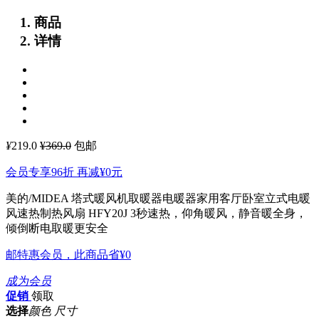
商品
详情
¥
219.0
¥369.0
包邮
会员专享96折 再减
¥0
元
美的/MIDEA 塔式暖风机取暖器电暖器家用客厅卧室立式电暖
风速热制热风扇 HFY20J
3秒速热，仰角暖风，静音暖全身，
倾倒断电取暖更安全
邮特惠会员，此商品省
¥0
成为会员
促销
领取
选择
颜色 尺寸