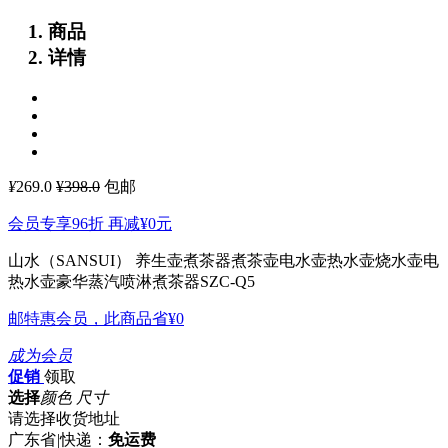
商品
详情
¥
269.0
¥398.0
包邮
会员专享96折 再减
¥0
元
山水（SANSUI） 养生壶煮茶器煮茶壶电水壶热水壶烧水壶电
热水壶豪华蒸汽喷淋煮茶器SZC-Q5
邮特惠会员，此商品省
¥0
成为会员
促销
领取
选择
颜色 尺寸
请选择收货地址
广东省
|
快递：
免运费