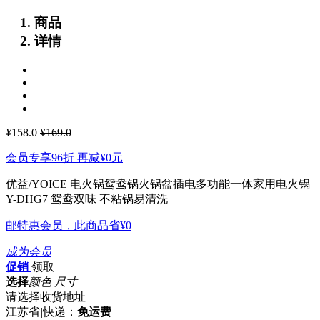
商品
详情
¥
158.0
¥169.0
会员专享96折 再减
¥0
元
优益/YOICE 电火锅鸳鸯锅火锅盆插电多功能一体家用电火锅
Y-DHG7
鸳鸯双味 不粘锅易清洗
邮特惠会员，此商品省
¥0
成为会员
促销
领取
选择
颜色 尺寸
请选择收货地址
江苏省
|
快递：
免运费