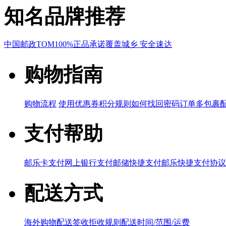
知名品牌推荐
中国邮政
TOM
100%正品承诺
覆盖城乡 安全速达
购物指南
购物流程
使用优惠券
积分规则
如何找回密码
订单多包裹
支付帮助
邮乐卡支付
网上银行支付
邮储快捷支付
邮乐快捷支付协议
配送方式
海外购物配送
签收拒收规则
配送时间/范围/运费