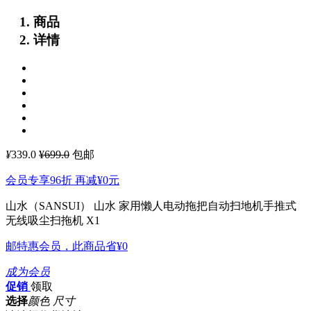
商品
详情
¥
339.0
¥699.0
包邮
会员专享96折 再减
¥0
元
山水（SANSUI） 山水 家用懒人电动拖把自动扫地机手推式
无线吸尘扫拖机 X1
邮特惠会员，此商品省
¥0
成为会员
促销
领取
选择
颜色 尺寸