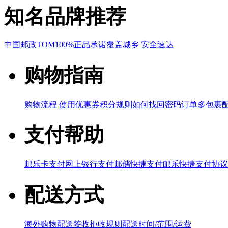
知名品牌推荐
中国邮政
TOM
100%正品承诺
覆盖城乡 安全速达
购物指南
购物流程
使用优惠券
积分规则
如何找回密码
订单多包裹
支付帮助
邮乐卡支付
网上银行支付
邮储快捷支付
邮乐快捷支付协议
配送方式
海外购物配送
签收拒收规则
配送时间/范围/运费