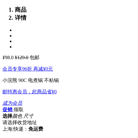
商品
详情
¥
98.0
¥129.0
包邮
会员专享96折 再减
¥0
元
小浣熊 90C 电煮锅 不粘锅
邮特惠会员，此商品省
¥0
成为会员
促销
领取
选择
颜色 尺寸
请选择收货地址
上海
|
快递：
免运费