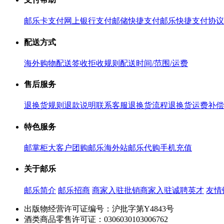
邮乐卡支付
网上银行支付
邮储快捷支付
邮乐快捷支付协议
配送方式
海外购物配送
签收拒收规则
配送时间/范围/运费
售后服务
退换货规则
退款说明
联系客服
退换货流程
退换货运费补偿
特色服务
邮掌柜
大客户团购
邮乐海外站
邮乐代购
手机充值
关于邮乐
邮乐简介
邮乐招商
商家入驻
批销商家入驻
诚聘英才
友情
出版物经营许可证编号：沪批字第Y4843号
酒类商品零售许可证：0306030103006762