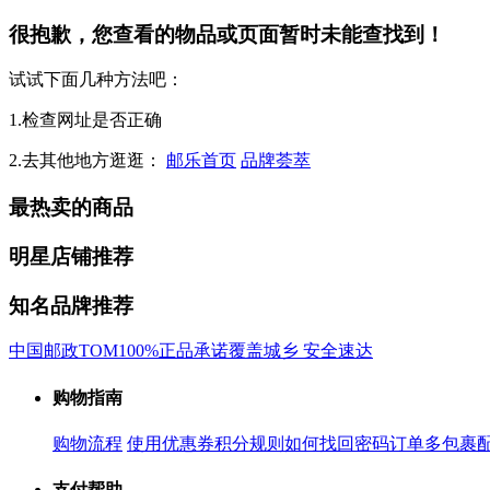
很抱歉，您查看的物品或页面暂时未能查找到！
试试下面几种方法吧：
1.检查网址是否正确
2.去其他地方逛逛：
邮乐首页
品牌荟萃
最热卖的商品
明星店铺推荐
知名品牌推荐
中国邮政
TOM
100%正品承诺
覆盖城乡 安全速达
购物指南
购物流程
使用优惠券
积分规则
如何找回密码
订单多包裹
支付帮助