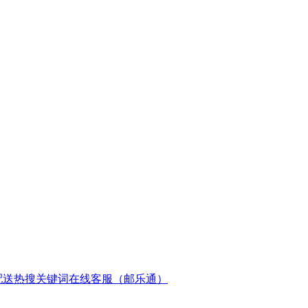
配送
热搜关键词
在线客服（邮乐通）