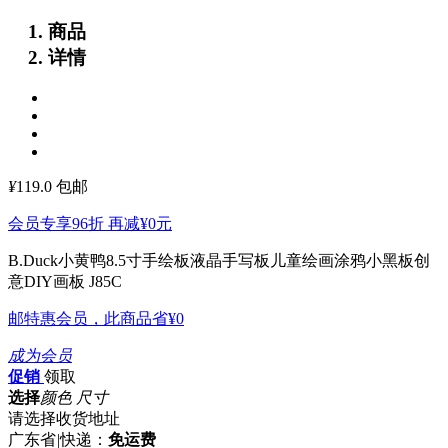
商品
详情
¥
119.0
包邮
会员专享96折 再减
¥0
元
B.Duck小黄鸭8.5寸手绘板液晶手写板儿童绘画涂鸦小黑板创
意DIY画板 J85C
邮特惠会员，此商品省
¥0
成为会员
促销
领取
选择
颜色 尺寸
请选择收货地址
广东省
|
快递：
免运费