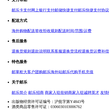
邮乐卡支付
网上银行支付
邮储快捷支付
邮乐快捷支付协议
配送方式
海外购物配送
签收拒收规则
配送时间/范围/运费
售后服务
退换货规则
退款说明
联系客服
退换货流程
退换货运费补偿
特色服务
邮掌柜
大客户团购
邮乐海外站
邮乐代购
手机充值
关于邮乐
邮乐简介
邮乐招商
商家入驻
批销商家入驻
诚聘英才
友情
出版物经营许可证编号：沪批字第Y4843号
酒类商品零售许可证：0306030103006762