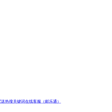
配送
热搜关键词
在线客服（邮乐通）