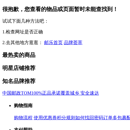
很抱歉，您查看的物品或页面暂时未能查找到！
试试下面几种方法吧：
1.检查网址是否正确
2.去其他地方逛逛：
邮乐首页
品牌荟萃
最热卖的商品
明星店铺推荐
知名品牌推荐
中国邮政
TOM
100%正品承诺
覆盖城乡 安全速达
购物指南
购物流程
使用优惠券
积分规则
如何找回密码
订单多包裹
支付帮助