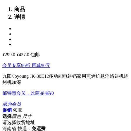
商品
详情
¥
299.0
¥427.0
包邮
会员专享96折 再减
¥0
元
九阳/Joyoung JK-30E12多功能电饼铛家用煎烤机悬浮烙饼机烧
烤机加深
邮特惠会员，此商品省
¥0
成为会员
促销
领取
选择
颜色 尺寸
请选择收货地址
河南省
|
快递：
免运费