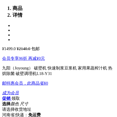
商品
详情
¥
1499.0
¥2140.0
包邮
会员专享96折 再减
¥0
元
九阳（Joyoung） 破壁机 快速制浆豆浆机 家用果蔬榨汁机 热
烘除菌 破壁调理机L18-Y31
邮特惠会员，此商品省
¥0
成为会员
促销
领取
选择
颜色 尺寸
请选择收货地址
河南省
|
快递：
免运费