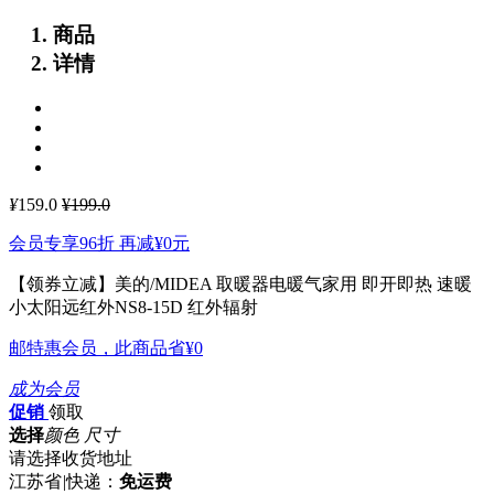
商品
详情
¥
159.0
¥199.0
会员专享96折 再减
¥0
元
【领券立减】美的/MIDEA 取暖器电暖气家用 即开即热 速暖
小太阳远红外NS8-15D
红外辐射
邮特惠会员，此商品省
¥0
成为会员
促销
领取
选择
颜色 尺寸
请选择收货地址
江苏省
|
快递：
免运费