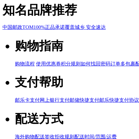
知名品牌推荐
中国邮政
TOM
100%正品承诺
覆盖城乡 安全速达
购物指南
购物流程
使用优惠券
积分规则
如何找回密码
订单多包裹
支付帮助
邮乐卡支付
网上银行支付
邮储快捷支付
邮乐快捷支付协议
配送方式
海外购物配送
签收拒收规则
配送时间/范围/运费