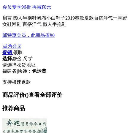
会员专享96折 再减
¥0
元
启言 懒人半拖鞋帆布小白鞋子2019春款夏款百搭洋气一脚蹬
女鞋潮鞋
百搭洋气 懒人半拖鞋
邮特惠会员，此商品省
¥0
成为会员
促销
领取
选择
颜色 尺寸
请选择收货地址
福建省
|
快递：
免运费
支持极速退款
商品评价(
)
查看全部评价
推荐商品