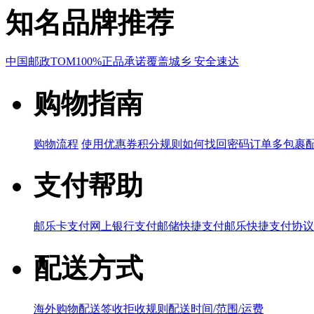
知名品牌推荐
中国邮政
TOM
100%正品承诺
覆盖城乡 安全速达
购物指南
购物流程
使用优惠券
积分规则
如何找回密码
订单多包裹
支付帮助
邮乐卡支付
网上银行支付
邮储快捷支付
邮乐快捷支付协议
配送方式
海外购物配送
签收拒收规则
配送时间/范围/运费