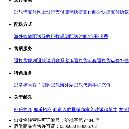
邮乐卡支付
网上银行支付
邮储快捷支付
邮乐快捷支付协议
配送方式
海外购物配送
签收拒收规则
配送时间/范围/运费
售后服务
退换货规则
退款说明
联系客服
退换货流程
退换货运费补偿
特色服务
邮掌柜
大客户团购
邮乐海外站
邮乐代购
手机充值
关于邮乐
邮乐简介
邮乐招商
商家入驻
批销商家入驻
诚聘英才
友情
出版物经营许可证编号：沪批字第Y4843号
酒类商品零售许可证：0306030103006762