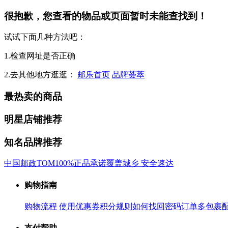
很抱歉，您查看的物品或页面暂时未能查找到！
试试下面几种方法吧：
1.检查网址是否正确
2.去其他地方逛逛：
邮乐首页
品牌荟萃
最热卖的商品
明星店铺推荐
知名品牌推荐
中国邮政
TOM
100%正品承诺
覆盖城乡 安全速达
购物指南
购物流程
使用优惠券
积分规则
如何找回密码
订单多包裹
支付帮助