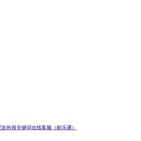
配送
热搜关键词
在线客服（邮乐通）